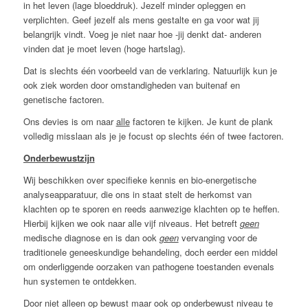
in het leven (lage bloeddruk). Jezelf minder opleggen en
verplichten. Geef jezelf als mens gestalte en ga voor wat jij
belangrijk vindt. Voeg je niet naar hoe -jij denkt dat- anderen
vinden dat je moet leven (hoge hartslag).
Dat is slechts één voorbeeld van de verklaring. Natuurlijk kun je
ook ziek worden door omstandigheden van buitenaf en
genetische factoren.
Ons devies is om naar
alle
factoren te kijken. Je kunt de plank
volledig misslaan als je je focust op slechts één of twee factoren.
Onderbewustzijn
Wij beschikken over specifieke kennis en bio-energetische
analyseapparatuur, die ons in staat stelt de herkomst van
klachten op te sporen en reeds aanwezige klachten op te heffen.
Hierbij kijken we ook naar alle vijf niveaus. Het betreft
geen
medische diagnose en is dan ook
geen
vervanging voor de
traditionele geneeskundige behandeling, doch eerder een middel
om onderliggende oorzaken van pathogene toestanden evenals
hun systemen te ontdekken.
Door niet alleen op bewust maar ook op onderbewust niveau te