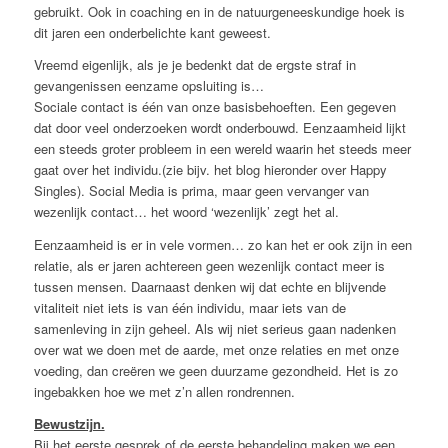
gebruikt. Ook in coaching en in de natuurgeneeskundige hoek is
dit jaren een onderbelichte kant geweest.
Vreemd eigenlijk, als je je bedenkt dat de ergste straf in
gevangenissen eenzame opsluiting is…
Sociale contact is één van onze basisbehoeften. Een gegeven
dat door veel onderzoeken wordt onderbouwd. Eenzaamheid lijkt
een steeds groter probleem in een wereld waarin het steeds meer
gaat over het individu.(zie bijv. het blog hieronder over Happy
Singles). Social Media is prima, maar geen vervanger van
wezenlijk contact… het woord ‘wezenlijk’ zegt het al.
Eenzaamheid is er in vele vormen… zo kan het er ook zijn in een
relatie, als er jaren achtereen geen wezenlijk contact meer is
tussen mensen. Daarnaast denken wij dat echte en blijvende
vitaliteit niet iets is van één individu, maar iets van de
samenleving in zijn geheel. Als wij niet serieus gaan nadenken
over wat we doen met de aarde, met onze relaties en met onze
voeding, dan creëren we geen duurzame gezondheid. Het is zo
ingebakken hoe we met z’n allen rondrennen.
Bewustzijn.
Bij het eerste gesprek of de eerste behandeling maken we een